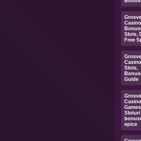
Bonus
Grosv
Casin
Bonus
Slots, 
Free S
Grosv
Casino
Slots,
Bonus
Guide
Grosv
Casin
Games
Sloturi
bonusu
epice
Grosv