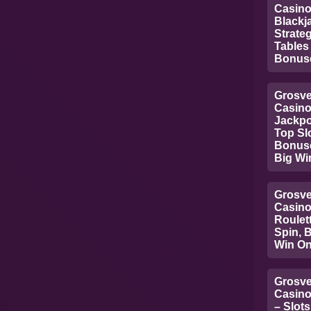
Casin
Blackj
Strateg
Tables
Bonus
Grosv
Casin
Jackp
Top Sl
Bonus
Big Wi
Grosv
Casin
Roulet
Spin, 
Win On
Grosv
Casino
– Slots