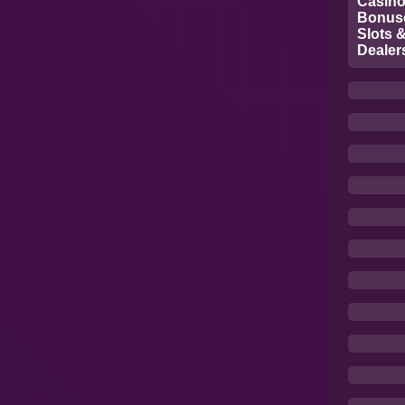
Casino
Bonus
Slots 
Dealer