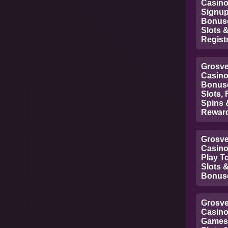
Casin
Signup
Bonus
Slots 
Regist
Grosv
Casin
Bonus
Slots, 
Spins 
Rewar
Grosv
Casino
Play T
Slots 
Bonus
Grosv
Casin
Games 