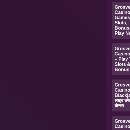
Grosv
Casin
Games 
Slots,
Bonus
Play 
Grosv
Casino
– Play
Slots 
Bonus 
Grosv
Casin
Blackj
लाइव ब्ल
बोनस
Grosv
Casin