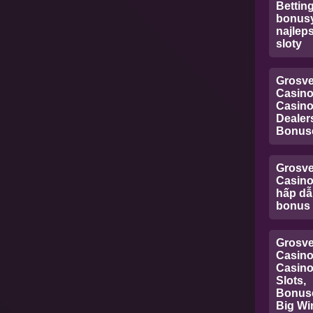
Betting
bonusy
najlep
sloty
Grosv
Casino
Casino
Dealer
Bonus
Grosv
Casino
hấp dẫ
bonus
Grosv
Casin
Casin
Slots,
Bonus
Big Wi