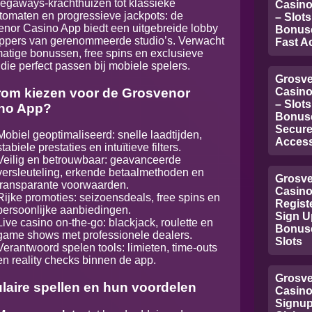
egaways-krachthuizen tot klassieke
Casino
utomaten en progressieve jackpots: de
– Slots
nor Casino App biedt een uitgebreide lobby
Bonus
oppers van gerenommeerde studio’s. Verwacht
Fast A
atige bonussen, free spins en exclusieve
 die perfect passen bij mobiele spelers.
Grosv
om kiezen voor de Grosvenor
Casino
– Slots
no App?
Bonus
Secur
Mobiel geoptimaliseerd: snelle laadtijden,
Acces
stabiele prestaties en intuïtieve filters.
Veilig en betrouwbaar: geavanceerde
versleuteling, erkende betaalmethoden en
Grosv
transparante voorwaarden.
Casin
Rijke promoties: seizoensdeals, free spins en
Regist
persoonlijke aanbiedingen.
Sign U
Live casino on-the-go: blackjack, roulette en
Bonus
game shows met professionele dealers.
Slots
Verantwoord spelen tools: limieten, time-outs
en reality checks binnen de app.
Grosv
laire spellen en hun voordelen
Casin
Signup