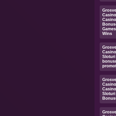
Grosv
Casino
Casino
Bonus
Games
Wins
Grosv
Casino
Sloturi
bonusu
promoț
Grosv
Casin
Casino
Sloturi
Bonusu
Grosv