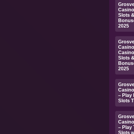
Grosv
Casino
Slots 
Bonus
2025
Grosv
Casin
Casino
Slots 
Bonus
2025
Grosv
Casino
– Play
Slots 
Grosv
Casino
– Play
Slots w