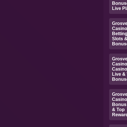
Bonus
Live P
Grosv
Casin
Bettin
Slots 
Bonus
Grosv
Casino
Casino
Live &
Bonus
Grosv
Casino
Bonus 
& Top
Rewar