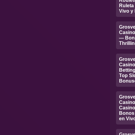
Roulet
Ruleta
Vivo y
Grosv
Casino
— Bon
Thrilli
Grosv
Casin
Betting
Top Sl
Bonus
Grosv
Casino
Casino
Bonos 
en Viv
Grosv