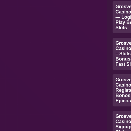
Grosv
Casino
— Logi
Play B
Slots
Grosv
Casino
– Slots
Bonus
Fast S
Grosv
Casin
Regist
Bonos 
Épicos
Grosv
Casin
Signup